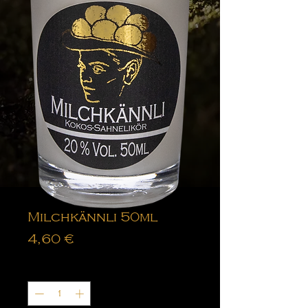
Milchkännli 50ml
Preis
4,60 €
Anzahl
*