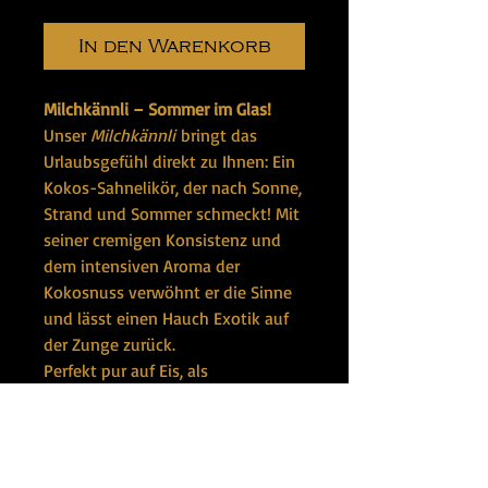
In den Warenkorb
Milchkännli – Sommer im Glas!
Unser
Milchkännli
bringt das
Urlaubsgefühl direkt zu Ihnen: Ein
Kokos-Sahnelikör, der nach Sonne,
Strand und Sommer schmeckt! Mit
seiner cremigen Konsistenz und
dem intensiven Aroma der
Kokosnuss verwöhnt er die Sinne
und lässt einen Hauch Exotik auf
der Zunge zurück.
Perfekt pur auf Eis, als
Sahnehäubchen im Kaffee oder als
sommerliches Highlight im
Cocktail –
Milchkännli
ist ein
tropisches Geschmackserlebnis für