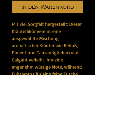
In den Warenkorb
Mit viel Sorgfalt hergestellt: Dieser
Kräuterlikör vereint eine
ausgewählte Mischung
aromatischer Kräuter wie Beifuß,
Piment und Tausendgüldenkraut.
Galgant verleiht ihm eine
angenehm würzige Note, während
Eukalyptus für eine feine Frische
sorgt. Ein ausgewogener Genuss
mit vielschichtigem Aroma und
charaktervollem Abgang.
Bewerten Sie uns