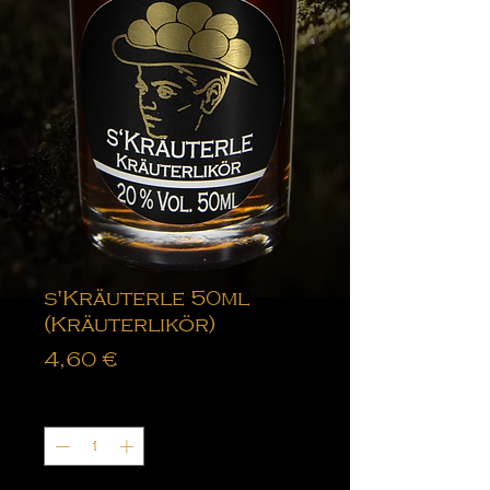
s'Kräuterle 50ml
(Kräuterlikör)
Preis
4,60 €
Anzahl
*