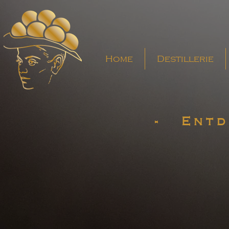
Home
Destillerie
- Entd