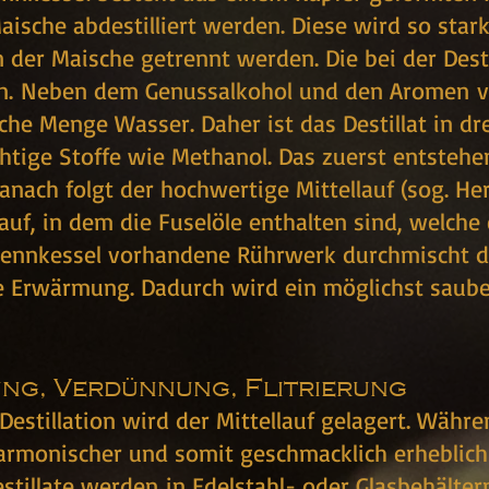
aische abdestilliert werden. Diese wird so star
 der Maische getrennt werden. Die bei der Dest
. Neben dem Genussalkohol und den Aromen ve
che Menge Wasser. Daher ist das Destillat in d
üchtige Stoffe wie Methanol. Das zuerst entsteh
Danach folgt der hochwertige Mittellauf (sog. H
auf, in dem die Fuselöle enthalten sind, welche
ennkessel vorhandene Rührwerk durchmischt di
 Erwärmung. Dadurch wird ein möglichst sauber
ng, Verdünnung, Flitrierung
Destillation wird der Mittellauf gelagert. Währ
armonischer und somit geschmacklich erheblich
stillate werden in Edelstahl- oder Glasbehältern