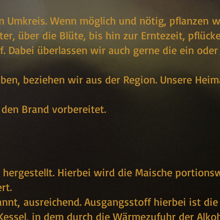
 Umkreis. Wenn möglich und nötig, pflanzen w
 über die Blüte, bis hin zur Erntezeit, pflücke
 Dabei überlassen wir auch gerne die ein oder
aben, beziehen wir aus der Region. Unsere Heim
 den Brand vorbereitet.
hergestellt. Hierbei wird die Maische portions
rt.
nnt, ausreichend. Ausgangsstoff hierbei ist die
Kessel, in dem durch die Wärmezufuhr der Alko