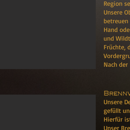
Region se
Unsere O
betreuen 
Hand oder
und Wildt
Früchte, 
Vordergr
Nach der 
Brenn
Unsere De
gefüllt u
Hierfür i
Unser Bre