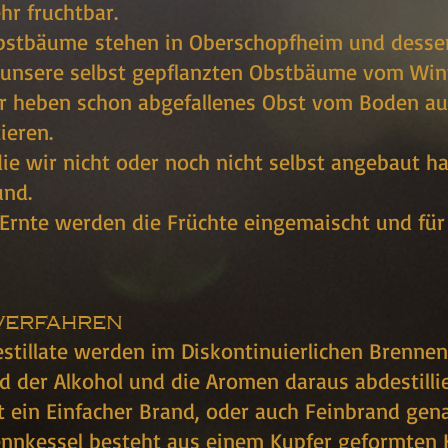
hr fruchtbar.
bstbäume stehen in Oberschopfheim und dessen
unsere selbst gepflanzten Obstbäume vom Winter,
 heben schon abgefallenes Obst vom Boden auf.
ieren.
die wir nicht oder noch nicht selbst angebaut h
und.
Ernte werden die Früchte eingemaischt und für
verfahren
stillate werden im Diskontinuierlichen Brennen 
nd der Alkohol und die Aromen daraus abdestillie
st ein Einfacher Brand, oder auch Feinbrand gena
nnkessel besteht aus einem Kupfer geformten 