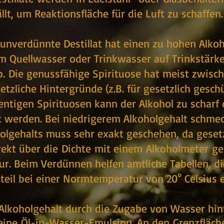
llt, um Reaktionsfläche für die Luft zu schaffen.
unverdünnte Destillat hat einen zu hohen Alkoho
m Quellwasser oder Trinkwasser auf Trinkstärk
üb. Die genussfähige Spirituose hat meist zwisch
etzliche Hintergründe (z.B. für gesetzlich gesch
ntigen Spirituosen kann der Alkohol zu scharf 
 werden. Bei niedrigerem Alkoholgehalt schmecke
olgehalts muss sehr exakt geschehen, da gesetz
rekt über die
Dichte
mit einem
Alkoholmeter
gem
r. Beim Verdünnen helfen amtliche Tabellen, d
teil bei einer Normtemperatur von 20° Celsiu
Alkoholgehalt durch die Zugabe von Wasser hinre
 eine
Öl-in-Wasser-Emulsion
. An den
Grenzfläch