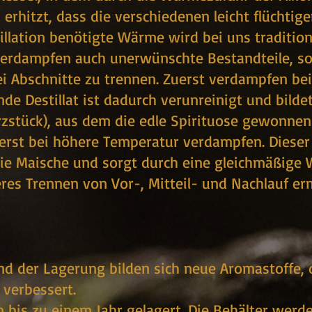
k erhitzt, dass die verschiedenen leicht flüchti
illation benötigte Wärme wird bei uns tradition
rdampfen auch unerwünschte Bestandteile, sow
rei Abschnitte zu trennen. Zuerst verdampfen b
ende Destillat ist dadurch verunreinigt und bil
erzstück), aus dem die edle Spirituose gewonnen
 erst bei höhere Temperatur verdampfen. Dieser 
e Maische und sorgt durch eine gleichmäßige 
es Trennen von Vor-, Mitteil- und Nachlauf er
end der Lagerung bilden sich neue Aromastoffe, 
 verbessert.
 bis zu einem Jahr gelagert. Die Behälter werden