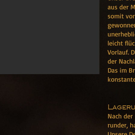
aus der M
somit von
gewonnen
unerhebli
leicht fl
Vorlauf. 
der Nachl
Das im Br
konstante
Lageru
Nach der 
runder, h
Unsere De