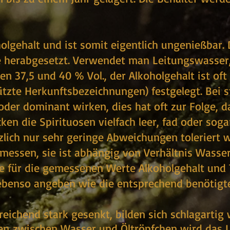
lgehalt und ist somit eigentlich ungenießbar. 
e herabgesetzt. Verwendet man Leitungswasser, 
en 37,5 und 40 % Vol., der Alkoholgehalt ist oft
ützte Herkunftsbezeichnungen) festgelegt. Bei s
oder dominant wirken, dies hat oft zur Folge, 
n die Spirituosen vielfach leer, fad oder sogar 
lich nur sehr geringe Abweichungen toleriert w
essen, sie ist abhängig von Verhältnis Wasser
ie für die gemessenen Werte Alkoholgehalt und
s ebenso angeben wie die entsprechend benötig
ichend stark gesenkt, bilden sich schlagartig 
en
zwischen Wasser und Öltröpfchen wird das Li