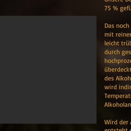
75 % gefü
Das noch 
mit reine
leicht tr
durch ges
hochproze
überdeckt
des Alkoh
wird indi
Temperatu
Alkoholan
Wird der 
entsteht