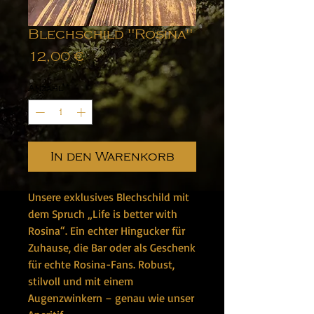
Blechschild "Rosina"
Preis
12,00 €
Anzahl
*
In den Warenkorb
Unsere exklusives Blechschild mit
dem Spruch „Life is better with
Rosina“. Ein echter Hingucker für
Zuhause, die Bar oder als Geschenk
für echte Rosina-Fans. Robust,
stilvoll und mit einem
Augenzwinkern – genau wie unser