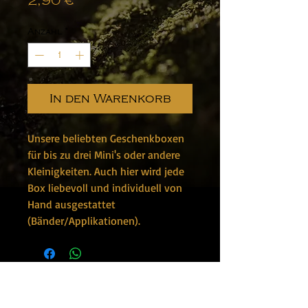
Preis
2,90 €
Anzahl
*
In den Warenkorb
Unsere beliebten Geschenkboxen
für bis zu drei Mini's oder andere
Kleinigkeiten. Auch hier wird jede
Box liebevoll und individuell von
Hand ausgestattet
(Bänder/Applikationen).
Bewerten Sie uns