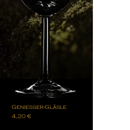
Genießer-Gläsle
Preis
4,20 €
Anzahl
*