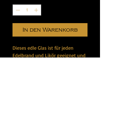
In den Warenkorb
Dieses edle Glas ist für jeden
Edelbrand und Likör geeignet und
sieht dazu noch elegant aus. Das
Glas ist geeicht auf 2cl und 4cl.
Bewerten Sie uns
Impressum
Datenschutz