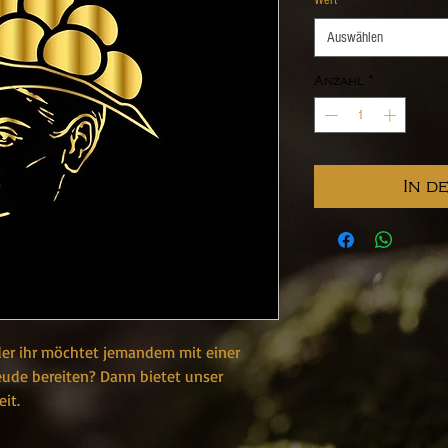
Wert
*
Auswählen
Anzahl
*
In d
der ihr möchtet jemandem mit einer
eude bereiten? Dann bietet unser
eit.