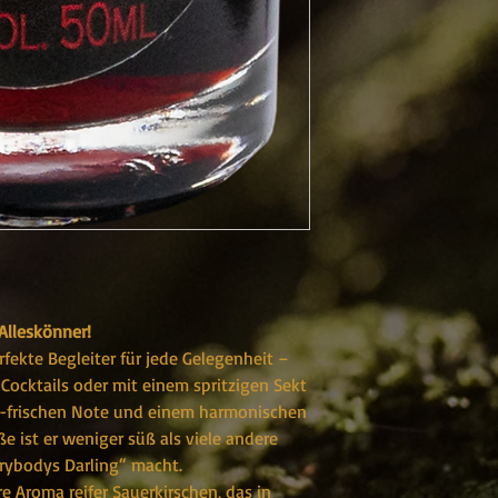
 Alleskönner!
rfekte Begleiter für jede Gelegenheit –
n Cocktails oder mit einem spritzigen Sekt
ig-frischen Note und einem harmonischen
e ist er weniger süß als viele andere
erybodys Darling“ macht.
e Aroma reifer Sauerkirschen, das in