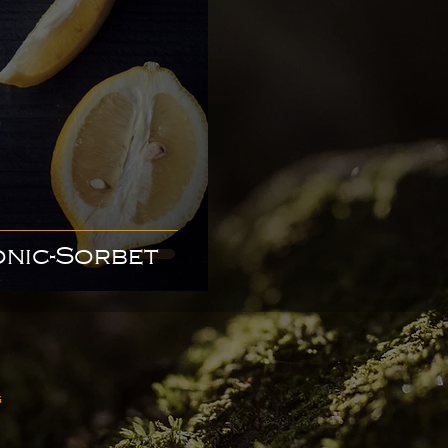
onic-Sorbet
g