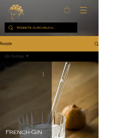
Rezepte
Alle Beiträge
Alle Beiträge
Cocktails /
Drinks
Food
French-Gin