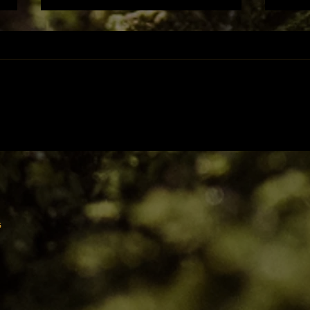
Glüh-Gin
Red 
g