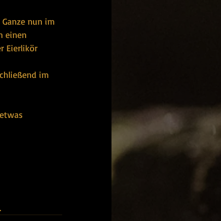
 Ganze nun im 
n einen 
 Eierlikör 
schließend im 
 etwas 
.