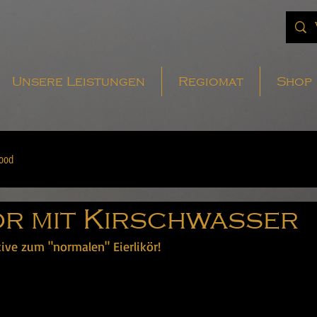
Unsere Leistungen
Regiomat
Shop
ood
ör mit Kirschwasser
tive zum "normalen" Eierlikör!